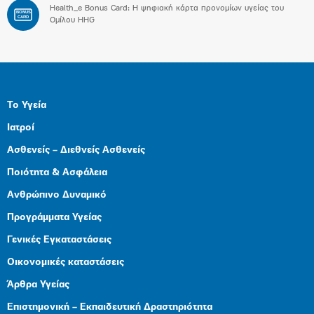
Health_e Bonus Card: H ψηφιακή κάρτα προνομίων υγείας του
BONUS
CARD
Ομίλου HHG
Το Υγεία
Ιατροί
Ασθενείς – Διεθνείς Ασθενείς
Ποιότητα & Ασφάλεια
Ανθρώπινο Δυναμικό
Προγράμματα Υγείας
Γενικές Εγκαταστάσεις
Οικονομικές καταστάσεις
Άρθρα Υγείας
Επιστημονική – Εκπαιδευτική Δραστηριότητα