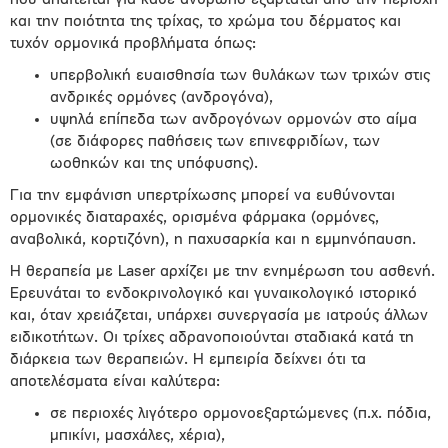
που απαιτείται για κάθε άνθρωπο εξαρτάται από την περιοχή
και την ποιότητα της τρίχας, το χρώμα του δέρματος και
τυχόν ορμονικά προβλήματα όπως:
υπερβολική ευαισθησία των θυλάκων των τριχών στις
ανδρικές ορμόνες (ανδρογόνα),
υψηλά επίπεδα των ανδρογόνων ορμονών στο αίμα
(σε διάφορες παθήσεις των επινεφριδίων, των
ωοθηκών και της υπόφυσης).
Για την εμφάνιση υπερτρίχωσης μπορεί να ευθύνονται
ορμονικές διαταραχές, ορισμένα φάρμακα (ορμόνες,
αναβολικά, κορτιζόνη), η παχυσαρκία και η εμμηνόπαυση.
Η θεραπεία με Laser αρχίζει με την ενημέρωση του ασθενή.
Ερευνάται το ενδοκρινολογικό και γυναικολογικό ιστορικό
και, όταν χρειάζεται, υπάρχει συνεργασία με ιατρούς άλλων
ειδικοτήτων. Οι τρίχες αδρανοποιούνται σταδιακά κατά τη
διάρκεια των θεραπειών. Η εμπειρία δείχνει ότι τα
αποτελέσματα είναι καλύτερα:
σε περιοχές λιγότερο ορμονοεξαρτώμενες (π.χ. πόδια,
μπικίνι, μασχάλες, χέρια),