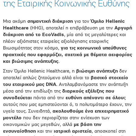
της Εταιρικής Κοινωνικής Ευθύνης
Μια ακόμη
σημαντική διάκριση
για τον
Όμιλο
Hellenic
Healthcare
(HHG), αποτελεί η επιβράβευση με την
Αργυρή
διάκριση από το EcoVadis
, μία από τις μεγαλύτερες και
πλέον αξιόπιστες εταιρείες αξιολόγησης εταιρικής
Βιωσιμότητας στον κόσμο,
για τις κοινωνικά υπεύθυνες
πρακτικές που εφαρμόζει, σχετικά με θέματα αειφορίας
και βιώσιμης ανάπτυξης
.
Στον Όμιλο Hellenic Healthcare, η
βιώσιμη ανάπτυξη
δεν
αποτελεί απλώς ζητούμενο αλλά είναι το
βασικό στοιχείο
του εταιρικού μας DNA
. Αντιλαμβανόμαστε την ανάπτυξη
μέσα από την επιδίωξη της
διαρκούς εξέλιξης που
συνοδεύεται
πάντα από την
ευθύνη
απέναντι σε όλου
ς
αυτούς που μας εμπιστεύονται ό, τι πολυτιμότερο έχουν, την
υγεία τους. Συνειδητά,
ακολουθούμε ένα επιχειρηματικό
μοντέλο
που δεν περιορίζεται στην ενίσχυση των
οικονομικών μας μεγεθών, αλλά
με βάση την
ενσυναίσθηση
και την
ιατρική αριστεία
, αποσκοπεί στη