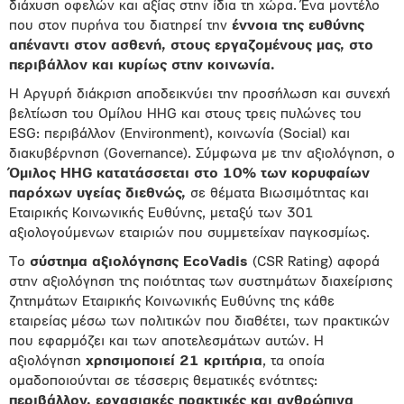
διάχυση οφελών και αξίας στην ίδια τη χώρα. Ένα μοντέλο
που στον πυρήνα του διατηρεί την
έννοια της ευθύνης
απέναντι στον ασθενή, στους εργαζομένους μας, στο
περιβάλλον και κυρίως στην κοινωνία.
Η Aργυρή διάκριση αποδεικνύει την προσήλωση και συνεχή
βελτίωση του Ομίλου HHG και στους τρεις πυλώνες του
ESG: περιβάλλον (Environment), κοινωνία (Social) και
διακυβέρνηση (Governance). Σύμφωνα με την αξιολόγηση, ο
Όμιλος
HHG
κατατάσσεται στο 10% των κορυφαίων
παρόχων υγείας διεθνώς,
σε θέματα Βιωσιμότητας και
Εταιρικής Κοινωνικής Ευθύνης, μεταξύ των 301
αξιολογούμενων εταιριών που συμμετείχαν παγκοσμίως.
Το
σύστημα αξιολόγησης EcoVadis
(CSR Rating) αφορά
στην αξιολόγηση της ποιότητας των συστημάτων διαχείρισης
ζητημάτων Εταιρικής Κοινωνικής Ευθύνης της κάθε
εταιρείας μέσω των πολιτικών που διαθέτει, των πρακτικών
που εφαρμόζει και των αποτελεσμάτων αυτών. Η
αξιολόγηση
χρησιμοποιεί 21 κριτήρια
, τα οποία
ομαδοποιούνται σε τέσσερις θεματικές ενότητες:
περιβάλλον, εργασιακές πρακτικές και ανθρώπινα