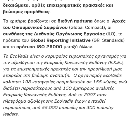
δικαιώματα, ορθές επιχειρηματικές πρακτικές και
βιώσιμες προμήθειες
.
Τα κριτήρια βασίζονται σε
διεθνή πρότυπα
όπως οι
Αρχές
του Οικουμενικού Συμφώνου
(Global Compact), οι
συνθήκες της Διεθνούς Οργάνωσης Εργασίας
(ILO), τα
πρότυπα του
Global Reporting Initiative
(GRI Standards)
και το
πρότυπο ISO 26000
μεταξύ άλλων.
Το EcoVadis είναι ο κορυφαίος ευρωπαϊκός οργανισμός για
την αξιολόγηση της Εταιρικής Κοινωνικής Ευθύνης (Ε.Κ.Ε.),
για τις επιχειρηματικές πρακτικές και την προσήλωσή μιας
εταιρείας στη βιώσιμη ανάπτυξη. Ο οργανισμός EcoVadis
καλύπτει 198 κατηγορίες προμηθευτών σε 155 χώρες, ενώ
διαθέτει περισσότερους από 150 έμπειρους αναλυτές
Εταιρικής Κοινωνικής Ευθύνης. Από το 2007 στην
πλατφόρμα αξιολόγησης EcoVadis έχουν ενταχθεί
περισσότερες από 55.000 εταιρείες και 300 industry
leaders.