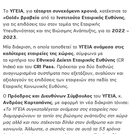
Το
ΥΓΕΙΑ
, για
τέταρτη συνεχόμενη χρονιά
, κατέκτησε το
«Gold» βραβείο
από το
Ινστιτούτο Εταιρικής Ευθύνης
,
για τις επιδόσεις του στον τομέα της Εταιρικής
Υπευθυνότητας και της Βιώσιμης Ανάπτυξης, για το
2022 –
2023
.
Μία διάκριση, η οποία τοποθετεί το
ΥΓΕΙΑ ανάμεσα στις
καλύτερες εταιρείες της χώρας
, σύμφωνα με
τα κριτήρια του
Εθνικού Δείκτη Εταιρικής Ευθύνης
(CR
Index) και του
CRI Pass.
Πρόκειται για δύο διεθνώς
αναγνωρισμένα συστήματα που εξετάζουν, αναλύουν και
αξιολογούν τις επιδόσεις των εταιρειών στο πεδίο της
Εταιρικής Κοινωνικής Ευθύνης.
Ο
Πρόεδρος και Διευθύνων Σύμβουλος
του
ΥΓΕΙΑ
, κ.
Ανδρέας Καρταπάνης
, με αφορμή τη νέα διάκριση τόνισε:
«Το ΥΓΕΙΑ συγκαταλέγεται ανάμεσα στις εταιρείες που
διαμορφώνουν το τοπίο της βιώσιμης ανάπτυξης στη χώρα
μας αλλά και που στέκονται δίπλα στον άνθρωπο και την
κοινωνία. Άλλωστε, ο σκοπός του σε αυτά τα 53 χρόνια