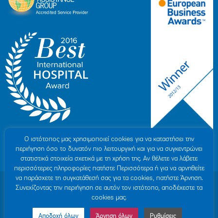
Ο ιστότοπoς μας χρησιμοποιεί cookies για να καταστήσει την
περιήγηση όσο το δυνατόν πιο λειτουργική και για να συγκεντρώνει
στατιστικά στοιχεία σχετικά με τη χρήση της. Αν θέλετε να λάβετε
περισσότερες πληροφορίες πατήστε Περισσότερα ή για να αρνηθείτε
να παράσχετε τη συγκατάθεσή σας για τα cookies, πατήστε Άρνηση.
© 2007-2026 ΥΓΕΙΑ Μ.Α.Ε
|
ΓΕΜΗ: 000279901000
Συνεχίζοντας την περιήγηση σε αυτόν τον ιστότοπο, αποδέχεστε τα
Όροι Χρήσης
|
Πολιτική Προστασίας Προσωπικών Δεδομένων
|
Πολιτική
cookies μας.
Cookies
|
Δήλωση Απορρήτου
|
Sitemap
Αποδοχή όλων
Άρνηση όλων
Ρυθμίσεις