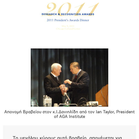
Aπονομή Βραβείου στον κ.Ι.Δανιηλίδη από τον Ιan Taylor, President
of AGA Institute
Το μεγάλου κύρους αυτό βραβείο, απονέμεται για