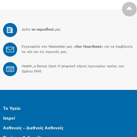
Δείτε
τα περιοδικά
μας
Εγγραφείτε στο Newsletter μας «
Our Heartbeat
» για να λαμβάνετε
τα νέα και τις παροχές μας.
Health_e Bonus Card: H ψηφιακή κάρτα προνομίων υγείας του
BONUS
CARD
Ομίλου HHG
Το Υγεία
Ιατροί
Ασθενείς – Διεθνείς Ασθενείς