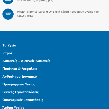
τα νέα και τις παροχές μας.
Health_e Bonus Card: H ψηφιακή κάρτα προνομίων υγείας του
BONUS
CARD
Ομίλου HHG
Το Υγεία
Ιατροί
Ασθενείς – Διεθνείς Ασθενείς
Ποιότητα & Ασφάλεια
Ανθρώπινο Δυναμικό
Προγράμματα Υγείας
Γενικές Εγκαταστάσεις
Οικονομικές καταστάσεις
Άρθρα Υγείας