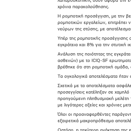
λαπαροσκοπικής όσον αφορά την εγκ
χρόνια παρακολούθησης.
Η ρομποτική προσέγγιση, με την β
ρομποτικών εργαλείων, επιτρέπει ν
νεύρων της στύσης, με αποτέλεσμα 
Υπέρ της ρομποτικής προσέγγισης 
εγκράτεια και 8% για την στυτική ι
Ανάλυση της ποιότητας της εγκράτ
ασθενών) με το ICIQ-SF ερωτηματο
βρέθηκε ότι στη ρομποτική ομάδα,
Τα ογκολογικά αποτελέσματα ήταν 
Σχετικά με τα αποτελέσματα ασφάλει
προσεγγίσεις κατέληξαν σε χαμηλό
προηγούμενη πληθυσμιακή μελέτη τ
με λιγότερες οξείες και χρόνιες με
Όλοι οι προαναφερθέντες παράγοντε
εξαιρετικά μακροπρόθεσμα αποτελέ
Ωστόσο, η ταχύτερη ανάκτηση της εγ