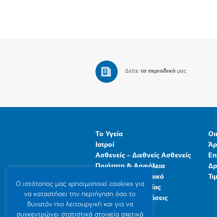
Δείτε
τα περιοδικά
μας
Το Υγεία
Οι
Ιατροί
Άρ
Ασθενείς – Διεθνείς Ασθενείς
Επ
Ποιότητα & Ασφάλεια
Δρ
Ανθρώπινο Δυναμικό
Τι
Ο ιστότοπoς μας χρησιμοποιεί cookies για
Προγράμματα Υγείας
να καταστήσει την περιήγηση όσο το
Γενικές Εγκαταστάσεις
δυνατόν πιο λειτουργική και για να
συγκεντρώνει στατιστικά στοιχεία σχετικά