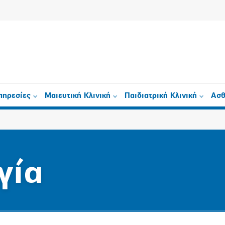
πηρεσίες
Μαιευτική Κλινική
Παιδιατρική Κλινική
Ασθ
γία