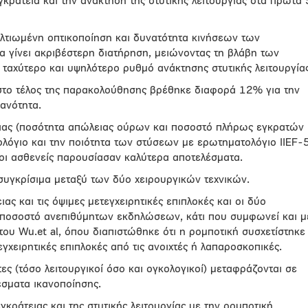
ράτεια και την ανάκτηση της στυτικής λειτουργίας στα πρώτα 
ελτιωμένη οπτικοποίηση και δυνατότητα κινήσεων των
α γίνει ακριβέστερη διατήρηση, μειώνοντας τη βλάβη των
ταχύτερο και υψηλότερο ρυθμό ανάκτησης στυτικής λειτουργίας
στο τέλος της παρακολούθησης βρέθηκε διαφορά 12% για την
κανότητα.
ειας (ποσότητα απώλειας ούρων και ποσοστό πλήρως εγκρατών
λόγιο και την ποιότητα των στύσεων με ερωτηματολόγιο IIEF-5
 οι ασθενείς παρουσίασαν καλύτερα αποτελέσματα.
συγκρίσιμα μεταξύ των δύο χειρουργικών τεχνικών.
ας και τις όψιμες μετεγχειρητικές επιπλοκές και οι δύο
 ποσοστό ανεπιθύμητων εκδηλώσεων, κάτι που συμφωνεί και μ
ου Wu.et al, όπου διαπιστώθηκε ότι η ρομποτική συσχετίστηκε
τεγχειρητικές επιπλοκές από τις ανοιχτές ή λαπαροσκοπικές.
ς (τόσο λειτουργικοί όσο και ογκολογικοί) μεταφράζονται σε
σματα ικανοποίησης.
κράτειας και της στυτικής λειτουργίας με την ρομποτική