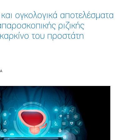
 και ογκολογικά αποτελέσματα
απαροσκοπικής ριζικής
 καρκίνο του προστάτη
ΙΑ