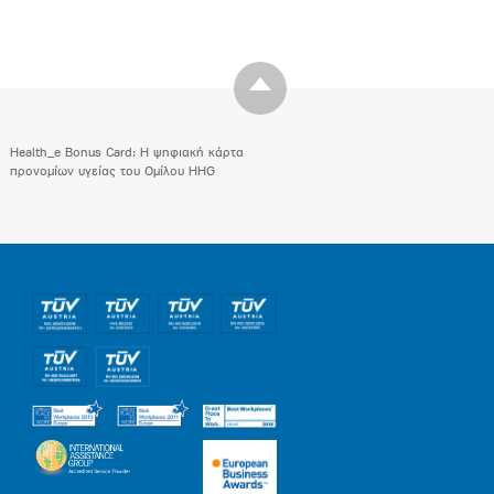
Health_e Bonus Card: H ψηφιακή κάρτα
προνομίων υγείας του Ομίλου HHG