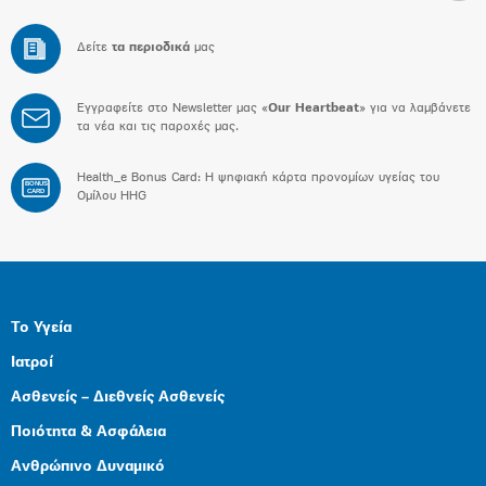
Δείτε
τα περιοδικά
μας
Εγγραφείτε στο Newsletter μας «
Our Heartbeat
» για να λαμβάνετε
τα νέα και τις παροχές μας.
Health_e Bonus Card: H ψηφιακή κάρτα προνομίων υγείας του
BONUS
CARD
Ομίλου HHG
Το Υγεία
Ιατροί
Ασθενείς – Διεθνείς Ασθενείς
Ποιότητα & Ασφάλεια
Ανθρώπινο Δυναμικό