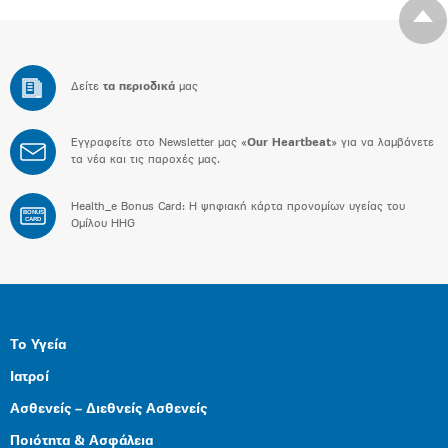
Δείτε
τα περιοδικά
μας
Εγγραφείτε στο Newsletter μας «
Our Heartbeat
» για να λαμβάνετε
τα νέα και τις παροχές μας.
Health_e Bonus Card: H ψηφιακή κάρτα προνομίων υγείας του
BONUS
CARD
Ομίλου HHG
Το Υγεία
Ιατροί
Ασθενείς – Διεθνείς Ασθενείς
Ποιότητα & Ασφάλεια