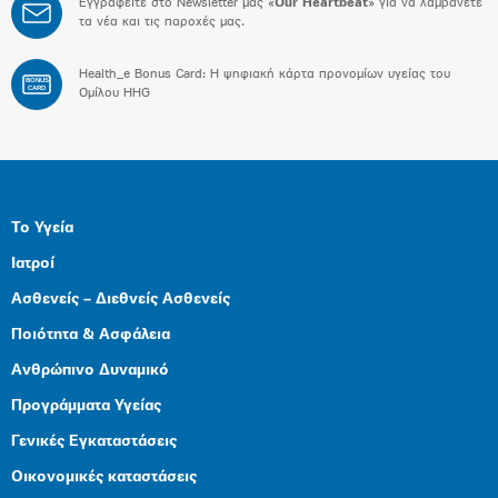
Εγγραφείτε στο Newsletter μας «
Our Heartbeat
» για να λαμβάνετε
τα νέα και τις παροχές μας.
Health_e Bonus Card: H ψηφιακή κάρτα προνομίων υγείας του
BONUS
CARD
Ομίλου HHG
Το Υγεία
Ιατροί
Ασθενείς – Διεθνείς Ασθενείς
Ποιότητα & Ασφάλεια
Ανθρώπινο Δυναμικό
Προγράμματα Υγείας
Γενικές Εγκαταστάσεις
Οικονομικές καταστάσεις