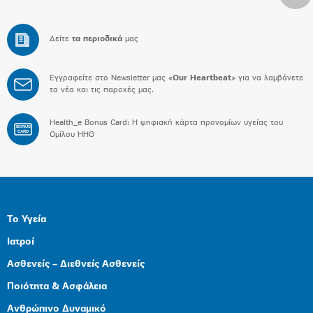
Δείτε
τα περιοδικά
μας
Εγγραφείτε στο Newsletter μας «
Our Heartbeat
» για να λαμβάνετε
τα νέα και τις παροχές μας.
Health_e Bonus Card: H ψηφιακή κάρτα προνομίων υγείας του
BONUS
CARD
Ομίλου HHG
Το Υγεία
Ιατροί
Ασθενείς – Διεθνείς Ασθενείς
Ποιότητα & Ασφάλεια
Ανθρώπινο Δυναμικό