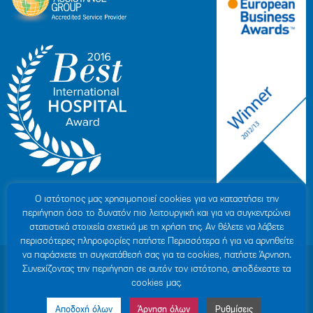
Ο ιστότοπoς μας χρησιμοποιεί cookies για να καταστήσει την
περιήγηση όσο το δυνατόν πιο λειτουργική και για να συγκεντρώνει
στατιστικά στοιχεία σχετικά με τη χρήση της. Αν θέλετε να λάβετε
περισσότερες πληροφορίες πατήστε Περισσότερα ή για να αρνηθείτε
να παράσχετε τη συγκατάθεσή σας για τα cookies, πατήστε Άρνηση.
© 2007-2026 ΥΓΕΙΑ Μ.Α.Ε
|
ΓΕΜΗ: 000279901000
Συνεχίζοντας την περιήγηση σε αυτόν τον ιστότοπο, αποδέχεστε τα
Όροι Χρήσης
|
Πολιτική Προστασίας Προσωπικών Δεδομένων
|
Πολιτική
cookies μας.
Cookies
|
Δήλωση Απορρήτου
|
Sitemap
Αποδοχή όλων
Άρνηση όλων
Ρυθμίσεις