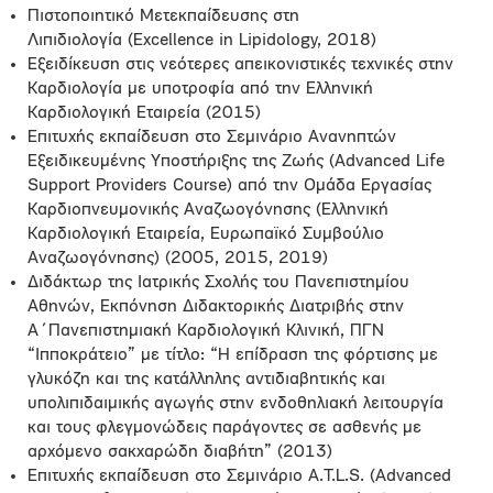
Πιστοποιητικό Μετεκπαίδευσης στη
Λιπιδιολογία (Excellence in Lipidology, 2018)
Εξειδίκευση στις νεότερες απεικονιστικές τεχνικές στην
Καρδιολογία με υποτροφία από την Ελληνική
Καρδιολογική Εταιρεία (2015)
Επιτυχής εκπαίδευση στο Σεμινάριο Ανανηπτών
Εξειδικευμένης Υποστήριξης της Ζωής (Advanced Life
Support Providers Course) από την Ομάδα Εργασίας
Καρδιοπνευμονικής Αναζωογόνησης (Ελληνική
Καρδιολογική Εταιρεία, Ευρωπαϊκό Συμβούλιο
Αναζωογόνησης) (2005, 2015, 2019)
Διδάκτωρ της Ιατρικής Σχολής του Πανεπιστημίου
Αθηνών, Εκπόνηση Διδακτορικής Διατριβής στην
Α΄Πανεπιστημιακή Καρδιολογική Κλινική, ΠΓΝ
“Ιπποκράτειο” με τίτλο: “Η επίδραση της φόρτισης με
γλυκόζη και της κατάλληλης αντιδιαβητικής και
υπολιπιδαιμικής αγωγής στην ενδοθηλιακή λειτουργία
και τους φλεγμονώδεις παράγοντες σε ασθενής με
αρχόμενο σακχαρώδη διαβήτη” (2013)
Επιτυχής εκπαίδευση στο Σεμινάριο A.T.L.S. (Advanced