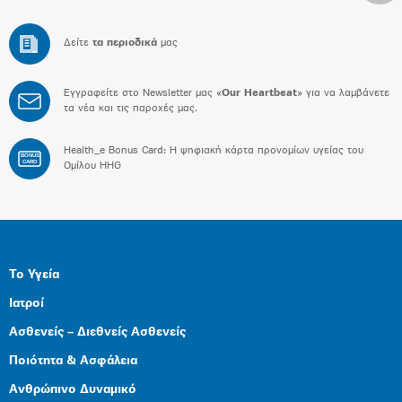
Δείτε
τα περιοδικά
μας
Εγγραφείτε στο Newsletter μας «
Our Heartbeat
» για να λαμβάνετε
τα νέα και τις παροχές μας.
Health_e Bonus Card: H ψηφιακή κάρτα προνομίων υγείας του
BONUS
CARD
Ομίλου HHG
Το Υγεία
Ιατροί
Ασθενείς – Διεθνείς Ασθενείς
Ποιότητα & Ασφάλεια
Ανθρώπινο Δυναμικό