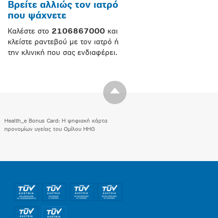
Βρείτε αλλιώς τον ιατρό
που ψάχνετε
Καλέστε στο
2106867000
και
κλείστε ραντεβού με τον ιατρό ή
την κλινική που σας ενδιαφέρει.
Health_e Bonus Card: H ψηφιακή κάρτα
προνομίων υγείας του Ομίλου HHG