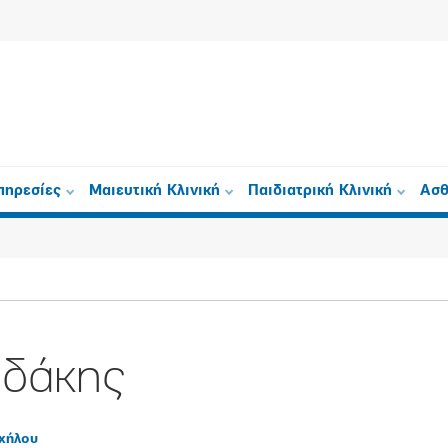
πηρεσίες
Μαιευτική Κλινική
Παιδιατρική Κλινική
Ασθ
οδάκης
αχήλου