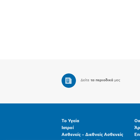
Δείτε
τα περιοδικά
μας
Το Υγεία
Οι
Ιατροί
Άρ
Ασθενείς – Διεθνείς Ασθενείς
Επ