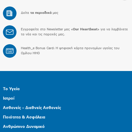
Δείτε
τα περιοδικά
μας
Εγγραφείτε στο Newsletter μας «
Our Heartbeat
» για να λαμβάνετε
τα νέα και τις παροχές μας.
Health_e Bonus Card: H ψηφιακή κάρτα προνομίων υγείας του
BONUS
CARD
Ομίλου HHG
Το Υγεία
Ιατροί
Ασθενείς – Διεθνείς Ασθενείς
Ποιότητα & Ασφάλεια
Ανθρώπινο Δυναμικό