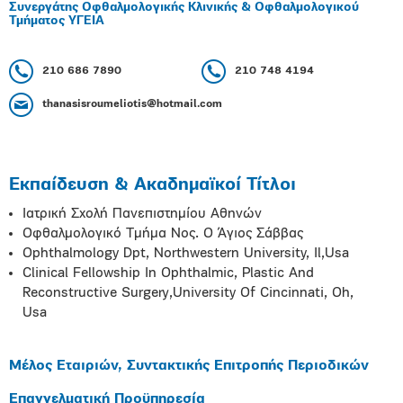
Συνεργάτης Οφθαλμολογικής Κλινικής & Οφθαλμολογικού
Τμήματος ΥΓΕΙΑ
210 686 7890
210 748 4194
thanasisroumeliotis@hotmail.com
Εκπαίδευση & Ακαδημαϊκοί Τίτλοι
Ιατρική Σχολή Πανεπιστημίου Αθηνών
Οφθαλμολογικό Τμήμα Νος. Ο Άγιος Σάββας
Ophthalmology Dpt, Northwestern University, Il,Usa
Clinical Fellowship In Ophthalmic, Plastic And
Reconstructive Surgery,University Of Cincinnati, Oh,
Usa
Μέλος Εταιριών, Συντακτικής Επιτροπής Περιοδικών
Επαγγελματική Προϋπηρεσία