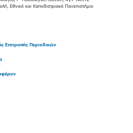
ολογία, Γ΄Παθολογική Κλινική, 417 ΝΙΜΤΣ
χολή, Εθνικό και Καποδιστριακό Πανεπιστήμιο
ής Επιτροπής Περιοδικών
α
ιαφέρον