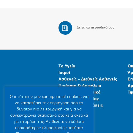
Δείτε
τα περιοδικά
μας
Το Υγεία
Οι
Ιατροί
Άρ
Ασθενείς – Διεθνείς Ασθενείς
Επ
Ποιότητα & Ασφάλεια
Δρ
Ανθρώπινο Δυναμικό
Τι
Ο ιστότοπoς μας χρησιμοποιεί cookies για
Προγράμματα Υγείας
να καταστήσει την περιήγηση όσο το
Γενικές Εγκαταστάσεις
δυνατόν πιο λειτουργική και για να
συγκεντρώνει στατιστικά στοιχεία σχετικά
με τη χρήση της. Αν θέλετε να λάβετε
περισσότερες πληροφορίες πατήστε