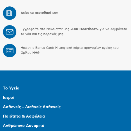
Δείτε
τα περιοδικά
μας
Εγγραφείτε στο Newsletter μας «
Our Heartbeat
» για να λαμβάνετε
τα νέα και τις παροχές μας.
Health_e Bonus Card: H ψηφιακή κάρτα προνομίων υγείας του
BONUS
CARD
Ομίλου HHG
Το Υγεία
Ιατροί
Ασθενείς – Διεθνείς Ασθενείς
Ποιότητα & Ασφάλεια
Ανθρώπινο Δυναμικό