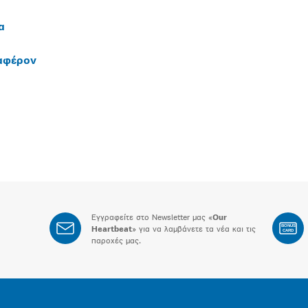
α
ιαφέρον
Εγγραφείτε στο Newsletter μας «
Our
BONUS
Heartbeat
» για να λαμβάνετε τα νέα και τις
CARD
παροχές μας.