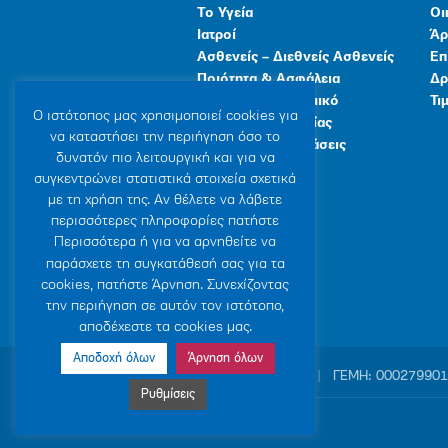
Το Υγεία
Οι
Ιατροί
Άρ
Ασθενείς – Διεθνείς Ασθενείς
Επ
Ποιότητα & Ασφάλεια
Δρ
Ανθρώπινο Δυναμικό
Τι
Ο ιστότοπoς μας χρησιμοποιεί cookies για
Προγράμματα Υγείας
να καταστήσει την περιήγηση όσο το
Γενικές Εγκαταστάσεις
δυνατόν πιο λειτουργική και για να
συγκεντρώνει στατιστικά στοιχεία σχετικά
με τη χρήση της. Αν θέλετε να λάβετε
περισσότερες πληροφορίες πατήστε
Περισσότερα ή για να αρνηθείτε να
παράσχετε τη συγκατάθεσή σας για τα
cookies, πατήστε Άρνηση. Συνεχίζοντας
την περιήγηση σε αυτόν τον ιστότοπο,
αποδέχεστε τα cookies μας.
Αποδοχή όλων
Άρνηση όλων
© 2007-2026 ΥΓΕΙΑ Μ.Α.Ε
|
ΓΕΜΗ: 00027990
Ρυθμίσεις