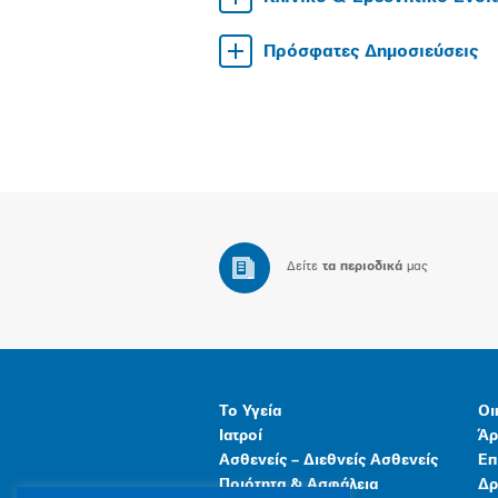
Πρόσφατες Δημοσιεύσεις
Δείτε
τα περιοδικά
μας
Το Υγεία
Οι
Ιατροί
Άρ
Ασθενείς – Διεθνείς Ασθενείς
Επ
Ποιότητα & Ασφάλεια
Δρ