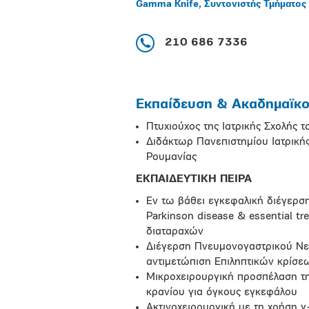
Gamma Knife, Συντονιστής Τμήματος
210 686 7336
Εκπαίδευση & Ακαδημαϊκοί
Πτυχιούχος της Ιατρικής Σχολής 
Διδάκτωρ Πανεπιστημίου Ιατρικής
Ρουμανίας
ΕΚΠΑΙΔΕΥΤΙΚΗ ΠΕΙΡΑ
Εν τω βάθει εγκεφαλική διέγερση 
Parkinson disease & essential tr
διαταραχών
Διέγερση Πνευμονογαστρικού Νεύ
αντιμετώπιση Επιληπτικών κρίσε
Μικροχειρουργική προσπέλαση τ
κρανίου για όγκους εγκεφάλου
Ακτινοχειρουργική με τη χρήση 