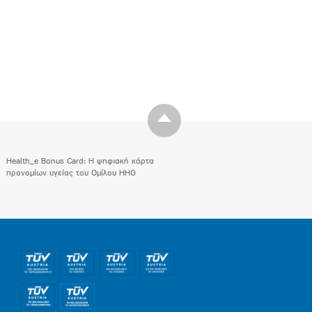
Health_e Bonus Card: H ψηφιακή κάρτα
προνομίων υγείας του Ομίλου HHG