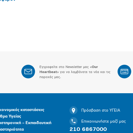
Εγγραφείτε στο Newsletter μας «
Our
BONUS
Heartbeat
» για να λαμβάνετε τα νέα και τις
CARD
παροχές μας.
κονομικές καταστάσεις
Πρόσβαση στο ΥΓΕΙΑ
θρα Υγείας
Επικοινωνήστε μαζί μας
ιστημονική – Εκπαιδευτική
210 6867000
αστηριότητα