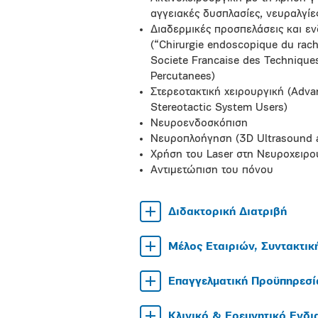
αγγειακές δυσπλασίες, νευραλγίε
Διαδερμικές προσπελάσεις και εν
(“Chirurgie endoscopique du rach
Societe Francaise des Techniqu
Percutanees)
Στερεοτακτική χειρουργική (Adva
Stereotactic System Users)
Νευροενδοσκόπιση
Νευροπλοήγηση (3D Ultrasound a
Χρήση του Laser στη Νευροχειρου
Αντιμετώπιση του πόνου
Διδακτορική Διατριβή
Μέλος Εταιριών, Συντακτικ
Επαγγελματική Προϋπηρεσί
Κλινικό & Ερευνητικό Ενδ