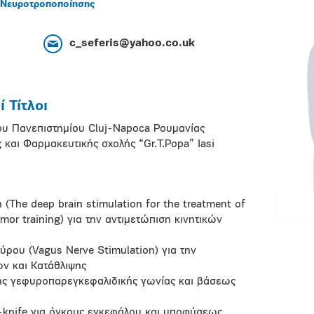
 Νευροτροποποίησης
c_seferis@yahoo.co.uk
 Τίτλοι
του Πανεπιστημίου Cluj-Napoca Ρουμανίας
 και Φαρμακευτικής σχολής “Gr.T.Popa” Iasi
(The deep brain stimulation for the treatment of
emor training) για την αντιμετώπιση κινητικών
ρου (Vagus Nerve Stimulation) για την
ων και Κατάθλιψης
ης γεφυροπαρεγκεφαλιδικής γωνίας και βάσεως
γ-knife για όγκους εγκεφάλου και υποφύσεως,