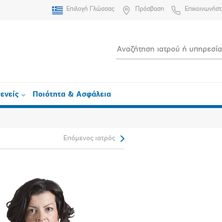
Επιλογή Γλώσσας
Πρόσβαση
Επικοινωνήστ
ενείς
Ποιότητα & Ασφάλεια
Επόμενος ιατρός