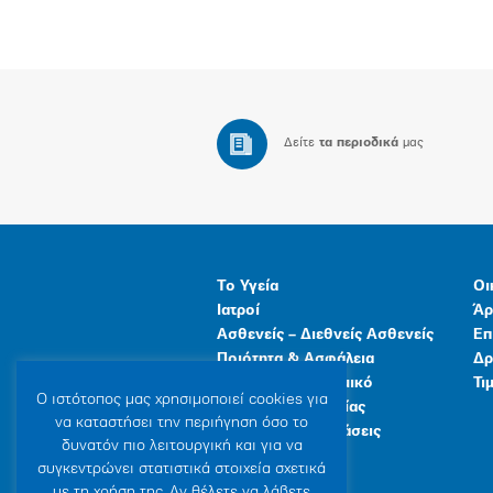
Δείτε
τα περιοδικά
μας
Το Υγεία
Οι
Ιατροί
Άρ
Ασθενείς – Διεθνείς Ασθενείς
Επ
Ποιότητα & Ασφάλεια
Δρ
Ανθρώπινο Δυναμικό
Τι
Ο ιστότοπoς μας χρησιμοποιεί cookies για
Προγράμματα Υγείας
να καταστήσει την περιήγηση όσο το
Γενικές Εγκαταστάσεις
δυνατόν πιο λειτουργική και για να
συγκεντρώνει στατιστικά στοιχεία σχετικά
με τη χρήση της. Αν θέλετε να λάβετε