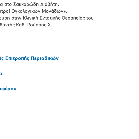
α στο Σακχαρώδη Διαβήτη.
Ιατροί Ογκολογικών Μονάδων».
υση στην Κλινική Εντατικής Θεραπείας του
υθυντής Καθ. Ρούσσος Χ.
ής Επιτροπής Περιοδικών
α
ιαφέρον