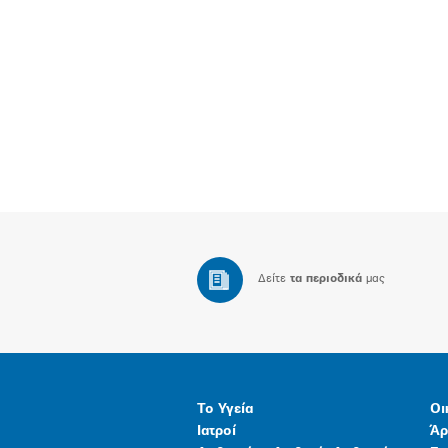
Δείτε
τα περιοδικά
μας
Το Υγεία
Οι
Ιατροί
Άρ