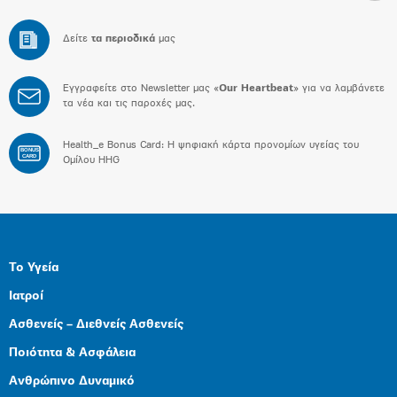
Δείτε
τα περιοδικά
μας
Εγγραφείτε στο Newsletter μας «
Our Heartbeat
» για να λαμβάνετε
τα νέα και τις παροχές μας.
Health_e Bonus Card: H ψηφιακή κάρτα προνομίων υγείας του
BONUS
CARD
Ομίλου HHG
Το Υγεία
Ιατροί
Ασθενείς – Διεθνείς Ασθενείς
Ποιότητα & Ασφάλεια
Ανθρώπινο Δυναμικό