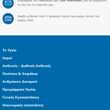
Εγγραφείτε στο Newsletter μας «
Our Heartbeat
» για να λαμβάνετε
τα νέα και τις παροχές μας.
Health_e Bonus Card: H ψηφιακή κάρτα προνομίων υγείας του
BONUS
CARD
Ομίλου HHG
Το Υγεία
Ιατροί
Ασθενείς – Διεθνείς Ασθενείς
Ποιότητα & Ασφάλεια
Ανθρώπινο Δυναμικό
Προγράμματα Υγείας
Γενικές Εγκαταστάσεις
Οικονομικές καταστάσεις