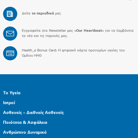
Δείτε
τα περιοδικά
μας
Εγγραφείτε στο Newsletter μας «
Our Heartbeat
» για να λαμβάνετε
τα νέα και τις παροχές μας.
Health_e Bonus Card: H ψηφιακή κάρτα προνομίων υγείας του
BONUS
CARD
Ομίλου HHG
Το Υγεία
Ιατροί
Ασθενείς – Διεθνείς Ασθενείς
Ποιότητα & Ασφάλεια
Ανθρώπινο Δυναμικό