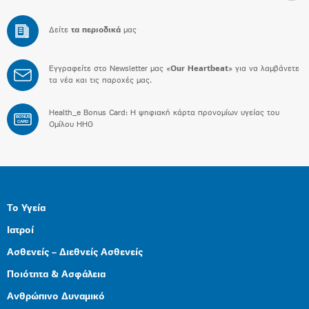
Δείτε
τα περιοδικά
μας
Εγγραφείτε στο Newsletter μας «
Our Heartbeat
» για να λαμβάνετε
τα νέα και τις παροχές μας.
Health_e Bonus Card: H ψηφιακή κάρτα προνομίων υγείας του
BONUS
CARD
Ομίλου HHG
Το Υγεία
Ιατροί
Ασθενείς – Διεθνείς Ασθενείς
Ποιότητα & Ασφάλεια
Ανθρώπινο Δυναμικό