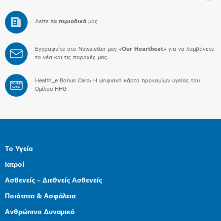
Δείτε
τα περιοδικά
μας
Εγγραφείτε στο Newsletter μας «
Our Heartbeat
» για να λαμβάνετε
τα νέα και τις παροχές μας.
Health_e Bonus Card: H ψηφιακή κάρτα προνομίων υγείας του
BONUS
CARD
Ομίλου HHG
Το Υγεία
Ιατροί
Ασθενείς – Διεθνείς Ασθενείς
Ποιότητα & Ασφάλεια
Ανθρώπινο Δυναμικό