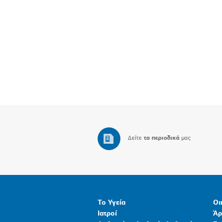
Δείτε
τα περιοδικά
μας
Το Υγεία
Οι
Ιατροί
Άρ