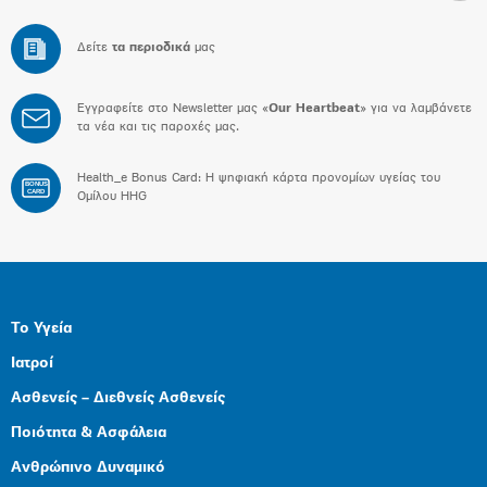
Δείτε
τα περιοδικά
μας
Εγγραφείτε στο Newsletter μας «
Our Heartbeat
» για να λαμβάνετε
τα νέα και τις παροχές μας.
Health_e Bonus Card: H ψηφιακή κάρτα προνομίων υγείας του
BONUS
CARD
Ομίλου HHG
Το Υγεία
Ιατροί
Ασθενείς – Διεθνείς Ασθενείς
Ποιότητα & Ασφάλεια
Ανθρώπινο Δυναμικό