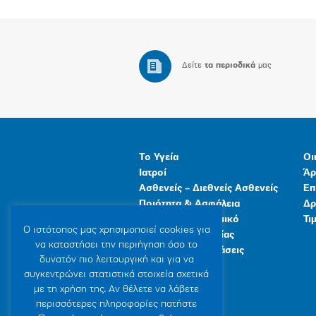
Δείτε
τα περιοδικά
μας
Το Υγεία
Οι
Ιατροί
Άρ
Ασθενείς – Διεθνείς Ασθενείς
Επ
Ποιότητα & Ασφάλεια
Δρ
Ανθρώπινο Δυναμικό
Τι
Ο ιστότοπoς μας χρησιμοποιεί cookies για
Προγράμματα Υγείας
να καταστήσει την περιήγηση όσο το
Γενικές Εγκαταστάσεις
δυνατόν πιο λειτουργική και για να
συγκεντρώνει στατιστικά στοιχεία σχετικά
με τη χρήση της. Αν θέλετε να λάβετε
περισσότερες πληροφορίες πατήστε