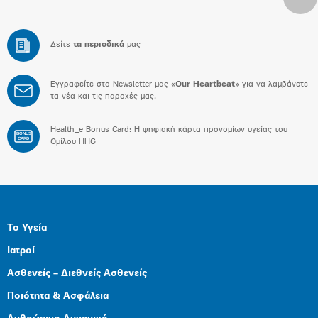
Δείτε
τα περιοδικά
μας
Εγγραφείτε στο Newsletter μας «
Our Heartbeat
» για να λαμβάνετε
τα νέα και τις παροχές μας.
Health_e Bonus Card: H ψηφιακή κάρτα προνομίων υγείας του
BONUS
CARD
Ομίλου HHG
Το Υγεία
Ιατροί
Ασθενείς – Διεθνείς Ασθενείς
Ποιότητα & Ασφάλεια