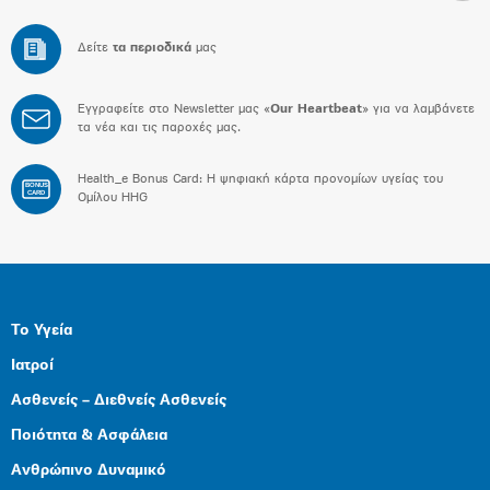
Δείτε
τα περιοδικά
μας
Εγγραφείτε στο Newsletter μας «
Our Heartbeat
» για να λαμβάνετε
τα νέα και τις παροχές μας.
Health_e Bonus Card: H ψηφιακή κάρτα προνομίων υγείας του
BONUS
CARD
Ομίλου HHG
Το Υγεία
Ιατροί
Ασθενείς – Διεθνείς Ασθενείς
Ποιότητα & Ασφάλεια
Ανθρώπινο Δυναμικό