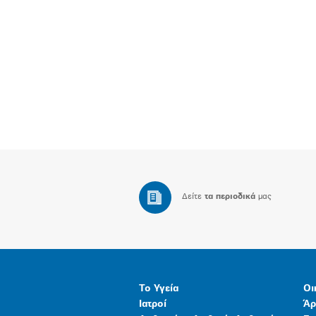
Δείτε
τα περιοδικά
μας
Το Υγεία
Οι
Ιατροί
Άρ