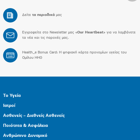
Δείτε
τα περιοδικά
μας
Εγγραφείτε στο Newsletter μας «
Our Heartbeat
» για να λαμβάνετε
τα νέα και τις παροχές μας.
Health_e Bonus Card: H ψηφιακή κάρτα προνομίων υγείας του
BONUS
CARD
Ομίλου HHG
Το Υγεία
Ιατροί
Ασθενείς – Διεθνείς Ασθενείς
Ποιότητα & Ασφάλεια
Ανθρώπινο Δυναμικό