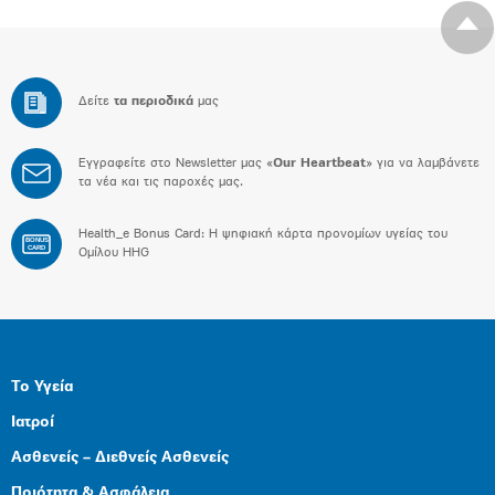
Δείτε
τα περιοδικά
μας
Εγγραφείτε στο Newsletter μας «
Our Heartbeat
» για να λαμβάνετε
τα νέα και τις παροχές μας.
Health_e Bonus Card: H ψηφιακή κάρτα προνομίων υγείας του
BONUS
CARD
Ομίλου HHG
Το Υγεία
Ιατροί
Ασθενείς – Διεθνείς Ασθενείς
Ποιότητα & Ασφάλεια