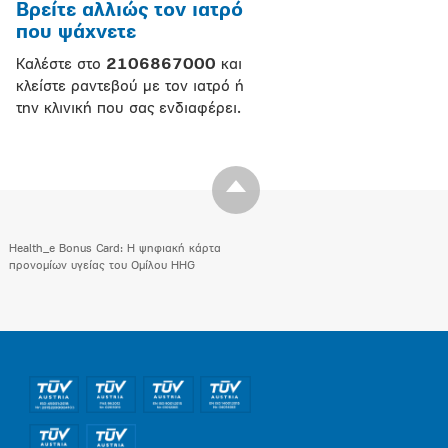
Βρείτε αλλιώς τον ιατρό
που ψάχνετε
Καλέστε στο
2106867000
και
κλείστε ραντεβού με τον ιατρό ή
την κλινική που σας ενδιαφέρει.
Health_e Bonus Card: H ψηφιακή κάρτα
προνομίων υγείας του Ομίλου HHG