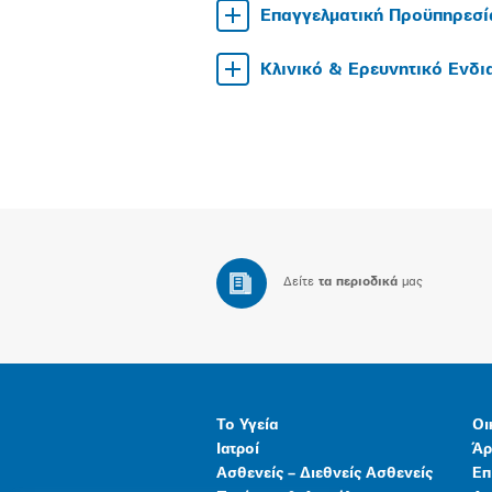
Επαγγελματική Προϋπηρεσί
Κλινικό & Ερευνητικό Ενδ
Δείτε
τα περιοδικά
μας
Το Υγεία
Οι
Ιατροί
Άρ
Ασθενείς – Διεθνείς Ασθενείς
Επ