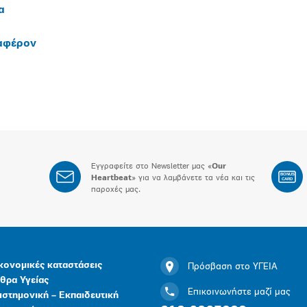
α
ιαφέρον
Εγγραφείτε στο Newsletter μας «
Our
BONUS
Heartbeat
» για να λαμβάνετε τα νέα και τις
CARD
παροχές μας.
κονομικές καταστάσεις
Πρόσβαση στο ΥΓΕΙΑ
θρα Υγείας
Επικοινωνήστε μαζί μας
ιστημονική – Εκπαιδευτική