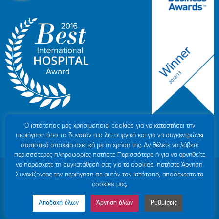
Ο ιστότοπoς μας χρησιμοποιεί cookies για να καταστήσει την
περιήγηση όσο το δυνατόν πιο λειτουργική και για να συγκεντρώνει
στατιστικά στοιχεία σχετικά με τη χρήση της. Αν θέλετε να λάβετε
περισσότερες πληροφορίες πατήστε Περισσότερα ή για να αρνηθείτε
να παράσχετε τη συγκατάθεσή σας για τα cookies, πατήστε Άρνηση.
© 2007-2026 ΥΓΕΙΑ Μ.Α.Ε
|
ΓΕΜΗ: 000279901000
Συνεχίζοντας την περιήγηση σε αυτόν τον ιστότοπο, αποδέχεστε τα
Όροι Χρήσης
|
Πολιτική Προστασίας Προσωπικών Δεδομένων
|
Πολιτική
cookies μας.
Cookies
|
Δήλωση Απορρήτου
|
Sitemap
Αποδοχή όλων
Άρνηση όλων
Ρυθμίσεις
Made by MINOANDESIGN