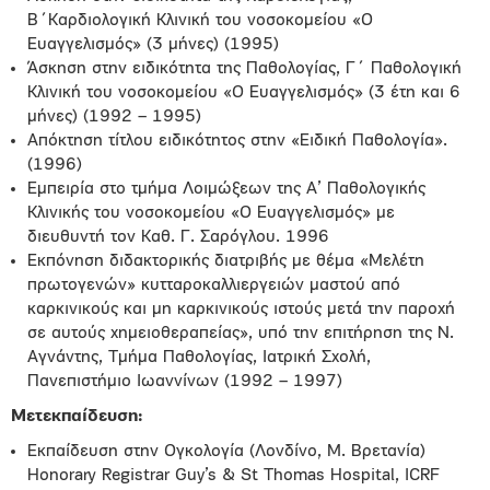
Β΄Καρδιολογική Κλινική του νοσοκομείου «Ο
Ευαγγελισμός» (3 μήνες) (1995)
Άσκηση στην ειδικότητα της Παθολογίας, Γ΄ Παθολογική
Κλινική του νοσοκομείου «Ο Ευαγγελισμός» (3 έτη και 6
μήνες) (1992 – 1995)
Απόκτηση τίτλου ειδικότητος στην «Ειδική Παθολογία».
(1996)
Εμπειρία στο τμήμα Λοιμώξεων της Α’ Παθολογικής
Κλινικής του νοσοκομείου «Ο Ευαγγελισμός» με
διευθυντή τον Καθ. Γ. Σαρόγλου. 1996
Εκπόνηση διδακτορικής διατριβής με θέμα «Μελέτη
πρωτογενών» κυτταροκαλλιεργειών μαστού από
καρκινικούς και μη καρκινικούς ιστούς μετά την παροχή
σε αυτούς χημειοθεραπείας», υπό την επιτήρηση της Ν.
Αγνάντης, Τμήμα Παθολογίας, Ιατρική Σχολή,
Πανεπιστήμιο Ιωαννίνων (1992 – 1997)
Μετεκπαίδευση:
Εκπαίδευση στην Ογκολογία (Λονδίνο, Μ. Βρετανία)
Honorary Registrar Guy’s & St Thomas Hospital, ICRF