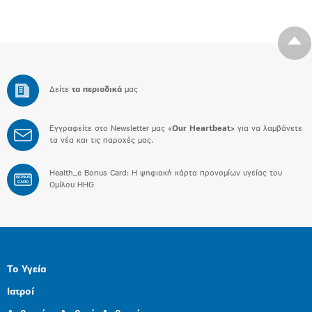
Δείτε
τα περιοδικά
μας
Εγγραφείτε στο Newsletter μας «
Our Heartbeat
» για να λαμβάνετε
τα νέα και τις παροχές μας.
Health_e Bonus Card: H ψηφιακή κάρτα προνομίων υγείας του
BONUS
CARD
Ομίλου HHG
Το Υγεία
Ιατροί