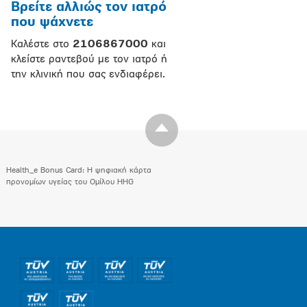
Βρείτε αλλιώς τον ιατρό
που ψάχνετε
Καλέστε στο
2106867000
και
κλείστε ραντεβού με τον ιατρό ή
την κλινική που σας ενδιαφέρει.
Health_e Bonus Card: H ψηφιακή κάρτα
προνομίων υγείας του Ομίλου HHG