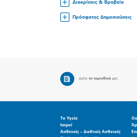
Διακρίσεις & Βραβεία
Πρόσφατες Δημοσιεύσεις
Δείτε
τα περιοδικά
μας
Το Υγεία
Οι
Ιατροί
Άρ
Ασθενείς – Διεθνείς Ασθενείς
Επ