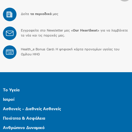
Δείτε
τα περιοδικά
μας
Εγγραφείτε στο Newsletter μας «
Our Heartbeat
» για να λαμβάνετε
τα νέα και τις παροχές μας.
Health_e Bonus Card: H ψηφιακή κάρτα προνομίων υγείας του
BONUS
CARD
Ομίλου HHG
Το Υγεία
Ιατροί
Ασθενείς – Διεθνείς Ασθενείς
Ποιότητα & Ασφάλεια
Ανθρώπινο Δυναμικό