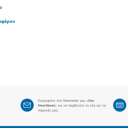
α
ιαφέρον
Εγγραφείτε στο Newsletter μας «
Our
BONUS
Heartbeat
» για να λαμβάνετε τα νέα και τις
CARD
παροχές μας.