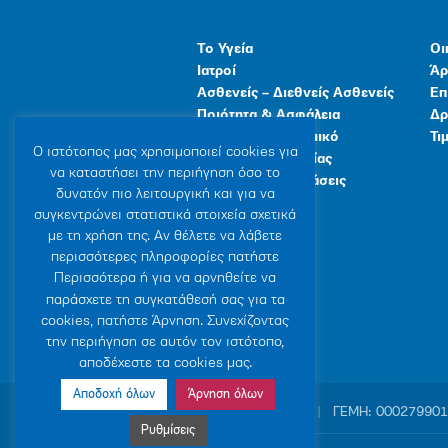
Το Υγεία
Οι
Ιατροί
Άρ
Ασθενείς – Διεθνείς Ασθενείς
Επ
Ποιότητα & Ασφάλεια
Δρ
Ανθρώπινο Δυναμικό
Τι
Ο ιστότοπoς μας χρησιμοποιεί cookies για
Προγράμματα Υγείας
να καταστήσει την περιήγηση όσο το
Γενικές Εγκαταστάσεις
δυνατόν πιο λειτουργική και για να
συγκεντρώνει στατιστικά στοιχεία σχετικά
με τη χρήση της. Αν θέλετε να λάβετε
περισσότερες πληροφορίες πατήστε
Περισσότερα ή για να αρνηθείτε να
παράσχετε τη συγκατάθεσή σας για τα
cookies, πατήστε Άρνηση. Συνεχίζοντας
την περιήγηση σε αυτόν τον ιστότοπο,
αποδέχεστε τα cookies μας.
Αποδοχή όλων
Άρνηση όλων
© 2007-2026 ΥΓΕΙΑ Μ.Α.Ε
|
ΓΕΜΗ: 00027990
Ρυθμίσεις