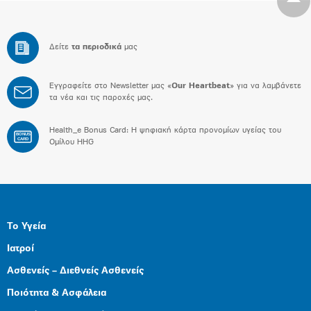
Δείτε
τα περιοδικά
μας
Εγγραφείτε στο Newsletter μας «
Our Heartbeat
» για να λαμβάνετε
τα νέα και τις παροχές μας.
Health_e Bonus Card: H ψηφιακή κάρτα προνομίων υγείας του
BONUS
CARD
Ομίλου HHG
Το Υγεία
Ιατροί
Ασθενείς – Διεθνείς Ασθενείς
Ποιότητα & Ασφάλεια