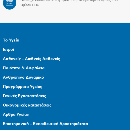
Health_e Bonus Card: H ψηφιακή κάρτα προνομίων υγείας του
BONUS
CARD
Ομίλου HHG
Το Υγεία
Ιατροί
Ασθενείς – Διεθνείς Ασθενείς
Ποιότητα & Ασφάλεια
Ανθρώπινο Δυναμικό
Προγράμματα Υγείας
Γενικές Εγκαταστάσεις
Οικονομικές καταστάσεις
Άρθρα Υγείας
Επιστημονική – Εκπαιδευτική Δραστηριότητα