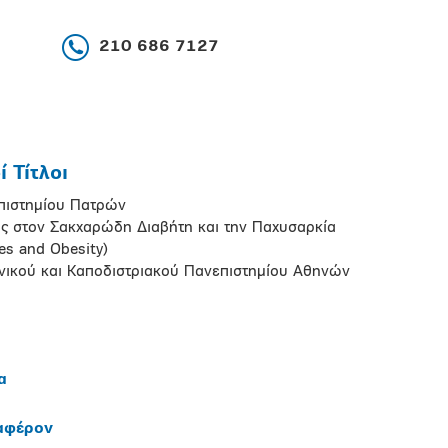
210 686 7127
 Τίτλοι
επιστημίου Πατρών
ς στον Σακχαρώδη Διαβήτη και την Παχυσαρκία
es and Obesity)
θνικού και Καποδιστριακού Πανεπιστημίου Αθηνών
α
ιαφέρον