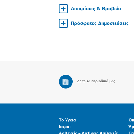
Διακρίσεις & Βραβεία
Πρόσφατες Δημοσιεύσεις
Δείτε
τα περιοδικά
μας
Το Υγεία
Οι
Ιατροί
Άρ
Ασθενείς – Διεθνείς Ασθενείς
Επ