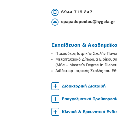
6944 719 247
epapadopoulou@hygeia.gr
Εκπαίδευση & Ακαδημαϊκοί
Πτυχιούχος Ιατρικής Σχολής Παν
Μεταπτυχιακό Δίπλωμα Ειδίκευση
(MSc – Master’s Degree in Diabet
Διδάκτωρ Ιατρικής Σχολής του Ε
Διδακτορική Διατριβή
Επαγγελματική Προϋπηρεσί
Κλινικό & Ερευνητικό Ενδ