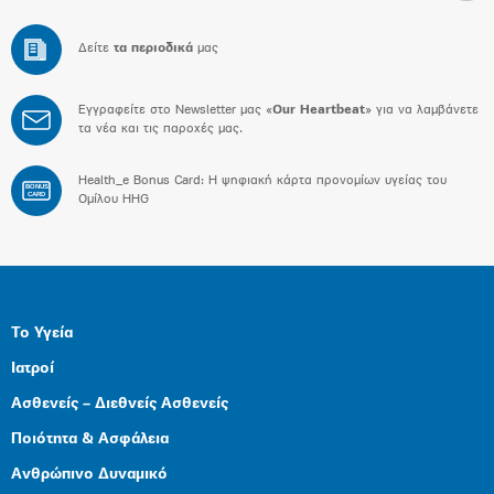
Δείτε
τα περιοδικά
μας
Εγγραφείτε στο Newsletter μας «
Our Heartbeat
» για να λαμβάνετε
τα νέα και τις παροχές μας.
Health_e Bonus Card: H ψηφιακή κάρτα προνομίων υγείας του
BONUS
CARD
Ομίλου HHG
Το Υγεία
Ιατροί
Ασθενείς – Διεθνείς Ασθενείς
Ποιότητα & Ασφάλεια
Ανθρώπινο Δυναμικό