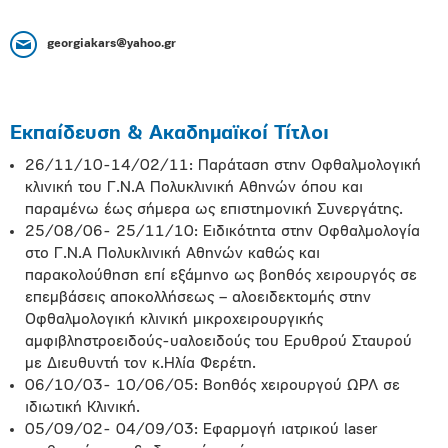
georgiakars@yahoo.gr
Εκπαίδευση & Ακαδημαϊκοί Τίτλοι
26/11/10-14/02/11: Παράταση στην Οφθαλμολογική
κλινική του Γ.Ν.Α Πολυκλινική Αθηνών όπου και
παραμένω έως σήμερα ως επιστημονική Συνεργάτης.
25/08/06- 25/11/10: Ειδικότητα στην Οφθαλμολογία
στο Γ.Ν.Α Πολυκλινική Αθηνών καθώς και
παρακολούθηση επί εξάμηνο ως βοηθός χειρουργός σε
επεμβάσεις αποκολλήσεως – αλοειδεκτομής στην
Οφθαλμολογική κλινική μικροχειρουργικής
αμφιβληστροειδούς-υαλοειδούς του Ερυθρού Σταυρού
με Διευθυντή τον κ.Ηλία Φερέτη.
06/10/03- 10/06/05: Βοηθός χειρουργού ΩΡΛ σε
ιδιωτική Κλινική.
05/09/02- 04/09/03: Εφαρμογή ιατρικού laser