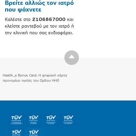
Βρείτε αλλιώς τον ιατρό
που ψάχνετε
Καλέστε στο
2106867000
και
κλείστε ραντεβού με τον ιατρό ή
την κλινική που σας ενδιαφέρει.
Health_e Bonus Card: H ψηφιακή κάρτα
προνομίων υγείας του Ομίλου HHG