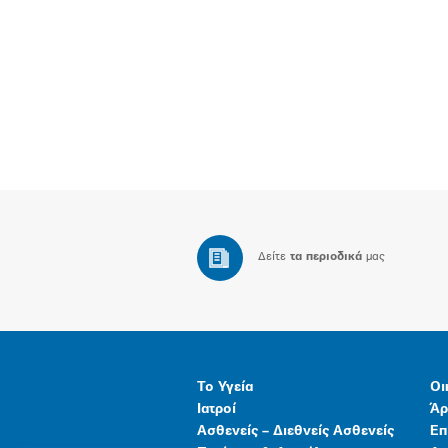
Δείτε
τα περιοδικά
μας
Το Υγεία
Οι
Ιατροί
Άρ
Ασθενείς – Διεθνείς Ασθενείς
Επ