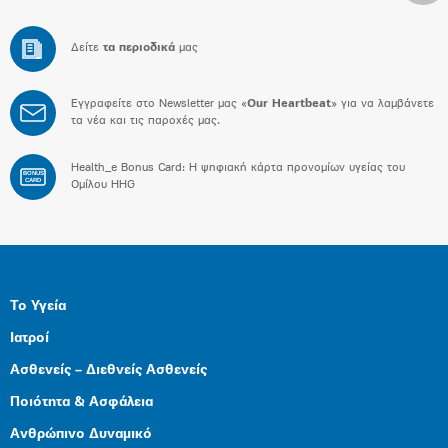
Δείτε
τα περιοδικά
μας
Εγγραφείτε στο Newsletter μας «
Our Heartbeat
» για να λαμβάνετε
τα νέα και τις παροχές μας.
Health_e Bonus Card: H ψηφιακή κάρτα προνομίων υγείας του
BONUS
CARD
Ομίλου HHG
Το Υγεία
Ιατροί
Ασθενείς – Διεθνείς Ασθενείς
Ποιότητα & Ασφάλεια
Ανθρώπινο Δυναμικό