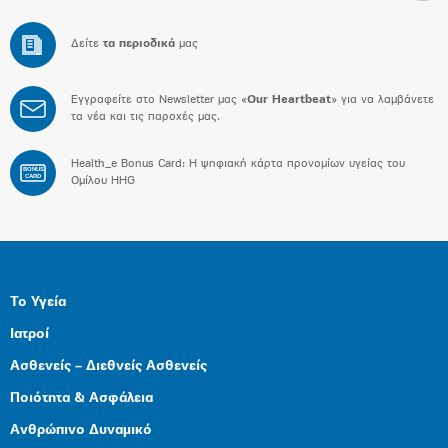
Δείτε
τα περιοδικά
μας
Εγγραφείτε στο Newsletter μας «
Our Heartbeat
» για να λαμβάνετε
τα νέα και τις παροχές μας.
Health_e Bonus Card: H ψηφιακή κάρτα προνομίων υγείας του
BONUS
CARD
Ομίλου HHG
Το Υγεία
Ιατροί
Ασθενείς – Διεθνείς Ασθενείς
Ποιότητα & Ασφάλεια
Ανθρώπινο Δυναμικό