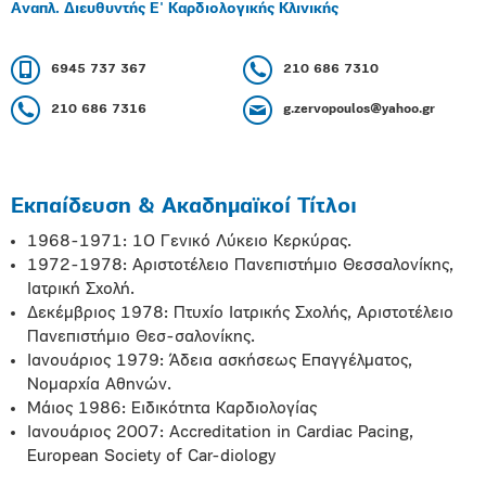
Αναπλ. Διευθυντής Ε' Καρδιολογικής Κλινικής
6945 737 367
210 686 7310
210 686 7316
g.zervopoulos@yahoo.gr
Εκπαίδευση & Ακαδημαϊκοί Τίτλοι
1968-1971: 1Ο Γενικό Λύκειο Κερκύρας.
1972-1978: Αριστοτέλειο Πανεπιστήμιο Θεσσαλονίκης,
Ιατρική Σχολή.
Δεκέμβριος 1978: Πτυχίο Ιατρικής Σχολής, Αριστοτέλειο
Πανεπιστήμιο Θεσ-σαλονίκης.
Ιανουάριος 1979: Άδεια ασκήσεως Επαγγέλματος,
Νομαρχία Αθηνών.
Μάιος 1986: Ειδικότητα Καρδιολογίας
Ιανουάριος 2007: Accreditation in Cardiac Pacing,
European Society of Car-diology