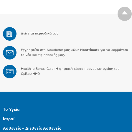
Δείτε
τα περιοδικά
μας
Εγγραφείτε στο Newsletter μας «
Our Heartbeat
» για να λαμβάνετε
τα νέα και τις παροχές μας.
Health_e Bonus Card: H ψηφιακή κάρτα προνομίων υγείας του
BONUS
CARD
Ομίλου HHG
Το Υγεία
Ιατροί
Ασθενείς – Διεθνείς Ασθενείς