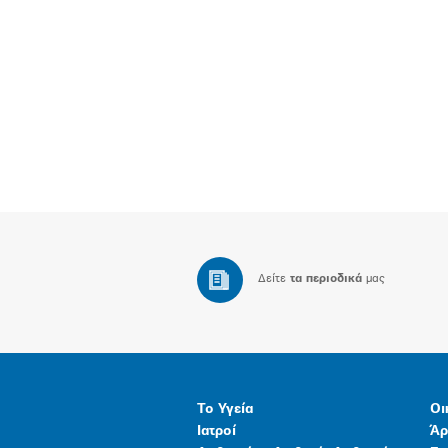
Δείτε
τα περιοδικά
μας
Το Υγεία
Οι
Ιατροί
Άρ